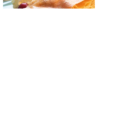
Eine Oase ist ein
Gasthaus in der
Wüste.
- Gustave Flaubert -